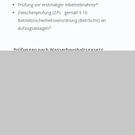
Prüfung vor erstmaliger Inbetriebnahme*
Zwischenprüfung (ZP) gemäß § 16
Betriebssicherheitsverordnung (BetrSichV) an
Aufzugsanlagen*
Prüfungen nach Wasserhaushaltsgesetz:
Schulung und Einweisung der beauftragten Person
(früher Aufzugswärter) in die Befreiung von
eingesperrten Personen aus
Aufzugsanlagen
Wasserhaushaltsgesetz (WHG) / AwSV Prüfungen
von Aufzugsanlagen, die dem
Wasserhaushaltsgesetz (WHG)
unterliegen
* Leistungen im Namen und auf Rechnung der GTÜ